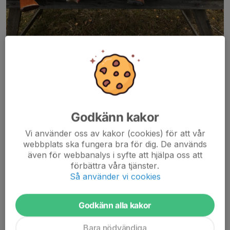
Här kommer vi att berätta mer om vad som händer inom CAS
(Cowboy Action Shooting).
Skytte med klassiska western-vapen som Colt Single Action
(och liknande), Winchester och dubbelpipig- eller
Godkänn kakor
pumphagelbössa.
Vi använder oss av kakor (cookies) för att vår
webbplats ska fungera bra för dig. De används
Are you ready?
även för webbanalys i syfte att hjälpa oss att
förbättra våra tjänster.
Vad är CAS?
Så använder vi cookies
Godkänn alla kakor
Bara nödvändiga